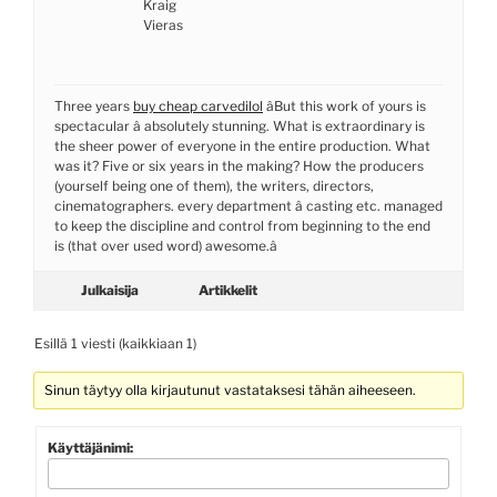
Kraig
Vieras
Three years
buy cheap carvedilol
âBut this work of yours is
spectacular â absolutely stunning. What is extraordinary is
the sheer power of everyone in the entire production. What
was it? Five or six years in the making? How the producers
(yourself being one of them), the writers, directors,
cinematographers. every department â casting etc. managed
to keep the discipline and control from beginning to the end
is (that over used word) awesome.â
Julkaisija
Artikkelit
Esillä 1 viesti (kaikkiaan 1)
Sinun täytyy olla kirjautunut vastataksesi tähän aiheeseen.
Käyttäjänimi: