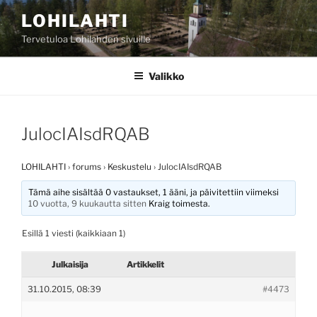
Siirry
LOHILAHTI
sisältöön
Tervetuloa Lohilahden sivuille
Valikko
JulocIAIsdRQAB
LOHILAHTI
›
forums
›
Keskustelu
›
JulocIAIsdRQAB
Tämä aihe sisältää 0 vastaukset, 1 ääni, ja päivitettiin viimeksi
10 vuotta, 9 kuukautta sitten
Kraig
toimesta.
Esillä 1 viesti (kaikkiaan 1)
Julkaisija
Artikkelit
31.10.2015, 08:39
#4473