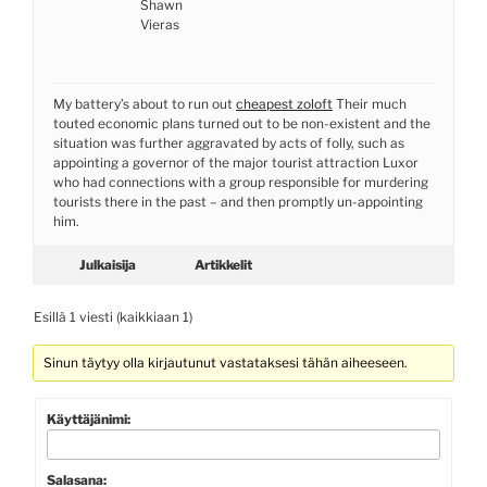
Shawn
Vieras
My battery’s about to run out
cheapest zoloft
Their much
touted economic plans turned out to be non-existent and the
situation was further aggravated by acts of folly, such as
appointing a governor of the major tourist attraction Luxor
who had connections with a group responsible for murdering
tourists there in the past – and then promptly un-appointing
him.
Julkaisija
Artikkelit
Esillä 1 viesti (kaikkiaan 1)
Sinun täytyy olla kirjautunut vastataksesi tähän aiheeseen.
Käyttäjänimi:
Salasana: