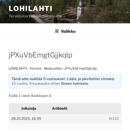
Siirry
LOHILAHTI
sisältöön
Tervetuloa Lohilahden sivuille
Valikko
jPXuVbEmgtGjjkqIp
LOHILAHTI
›
forums
›
Keskustelu
›
jPXuVbEmgtGjjkqIp
Tämä aihe sisältää 0 vastaukset, 1 ääni, ja päivitettiin viimeksi
10 vuotta, 9 kuukautta sitten
Shawn
toimesta.
Esillä 1 viesti (kaikkiaan 1)
Julkaisija
Artikkelit
28.10.2015, 16:35
#1142