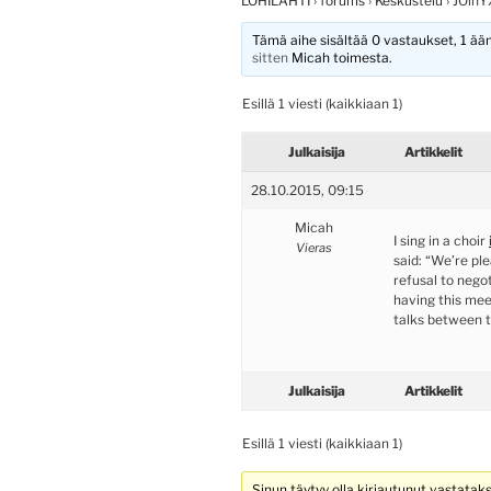
LOHILAHTI
›
forums
›
Keskustelu
›
JOin
Tämä aihe sisältää 0 vastaukset, 1 ääni
sitten
Micah
toimesta.
Esillä 1 viesti (kaikkiaan 1)
Julkaisija
Artikkelit
28.10.2015, 09:15
Micah
I sing in a choir
Vieras
said: “We’re ple
refusal to negot
having this meet
talks between t
Julkaisija
Artikkelit
Esillä 1 viesti (kaikkiaan 1)
Sinun täytyy olla kirjautunut vastatak