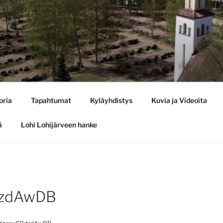
oria
Tapahtumat
Kyläyhdistys
Kuvia ja Videoita
ä
Lohi Lohijärveen hanke
dzdAwDB