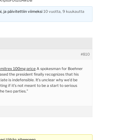
YXnpsuFDdzdAwDB
, ja päivitettiin viimeksi
10 vuotta, 9 kuukautta
#810
imitrex 100mg price
A spokesman for Boehner
ased the president finally recognizes that his
iate is indefensible. It’s unclear why we’d be
ing if it’s not meant to be a start to serious
he two parties.”
sesi tähän aiheeseen.