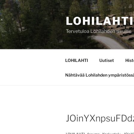
Siirry
sisältöön
LOHILAHTI
Tervetuloa Lohilahden sivuille
LOHILAHTI
Uutiset
Hist
Nähtävää Lohilahden ympäristöss
JOinYXnpsuFD