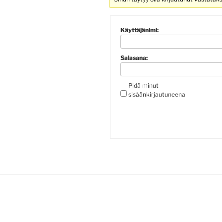
Käyttäjänimi:
Salasana:
Pidä minut
sisäänkirjautuneena