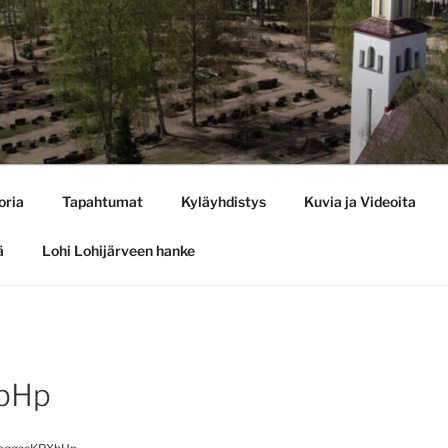
oria
Tapahtumat
Kyläyhdistys
Kuvia ja Videoita
ä
Lohi Lohijärveen hanke
XbHp