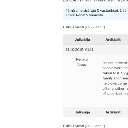
LOHILAHTI
›
forums
›
Keskustelu
›
izyvq
Tämä aihe sisältää 0 vastaukset, 1 ääni
sitten
Renato
toimesta.
Esillä 1 viesti (kaikkiaan 1)
Julkaisija
Artikkelit
31.10.2015, 01:11
Renato
I’m not interest
Vieras
people were not
taken to it. Sk
family and frie
help overcome 
offer another r
of superfast br
Julkaisija
Artikkelit
Esillä 1 viesti (kaikkiaan 1)