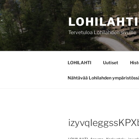
Siirry
sisältöön
LOHILAHTI
Tervetuloa Lohilahden sivuille
LOHILAHTI
Uutiset
Hist
Nähtävää Lohilahden ympäristöss
izyvqIeggssKP