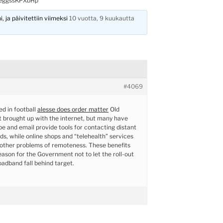
IeggssKPXbHp
, ja päivitettiin viimeksi
10 vuotta, 9 kuukautta
#4069
ed in football
alesse does order matter
Old
 brought up with the internet, but many have
ype and email provide tools for contacting distant
nds, while online shops and “telehealth” services
other problems of remoteness. These benefits
eason for the Government not to let the roll-out
oadband fall behind target.