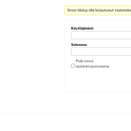
Sinun täytyy olla kirjautunut vastatak
Käyttäjänimi:
Salasana:
Pidä minut
sisäänkirjautuneena