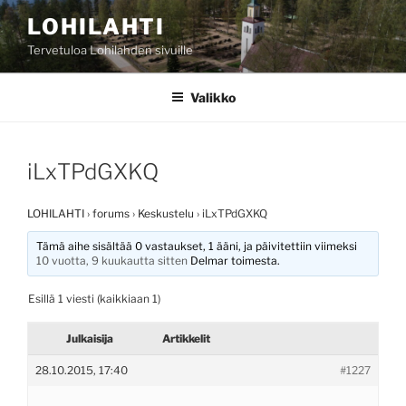
Siirry
LOHILAHTI
sisältöön
Tervetuloa Lohilahden sivuille
Valikko
iLxTPdGXKQ
LOHILAHTI
›
forums
›
Keskustelu
›
iLxTPdGXKQ
Tämä aihe sisältää 0 vastaukset, 1 ääni, ja päivitettiin viimeksi
10 vuotta, 9 kuukautta sitten
Delmar
toimesta.
Esillä 1 viesti (kaikkiaan 1)
Julkaisija
Artikkelit
28.10.2015, 17:40
#1227