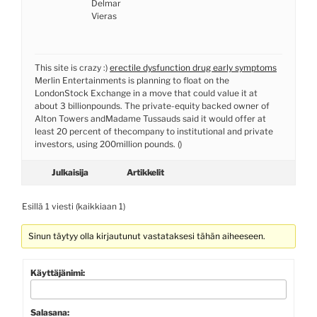
Delmar
Vieras
This site is crazy :)
erectile dysfunction drug early symptoms
Merlin Entertainments is planning to float on the
LondonStock Exchange in a move that could value it at
about 3 billionpounds. The private-equity backed owner of
Alton Towers andMadame Tussauds said it would offer at
least 20 percent of thecompany to institutional and private
investors, using 200million pounds. ()
Julkaisija
Artikkelit
Esillä 1 viesti (kaikkiaan 1)
Sinun täytyy olla kirjautunut vastataksesi tähän aiheeseen.
Käyttäjänimi:
Salasana: