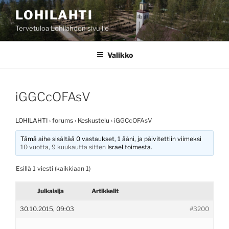
Siirry
LOHILAHTI
sisältöön
Tervetuloa Lohilahden sivuille
Valikko
iGGCcOFAsV
LOHILAHTI
›
forums
›
Keskustelu
›
iGGCcOFAsV
Tämä aihe sisältää 0 vastaukset, 1 ääni, ja päivitettiin viimeksi
10 vuotta, 9 kuukautta sitten
Israel
toimesta.
Esillä 1 viesti (kaikkiaan 1)
Julkaisija
Artikkelit
30.10.2015, 09:03
#3200