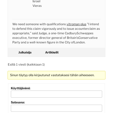
Israel
Vieras
We need someone with qualifications
vitroman plus
”I intend
to defend this claim vigorously and to issue acounterclaim as
appropriate,” said Judge, a one-time CadburySchweppes
executive, former director general of Britain’sConservative
Party and a well-known figure in the City ofLondon.
Julkaisija
Artikkelit
Esillä 1 viesti (kaikkiaan 1)
Sinun täytyy olla kirjautunut vastataksesi tähän aiheeseen.
Käyttäjänimi:
Salasana: