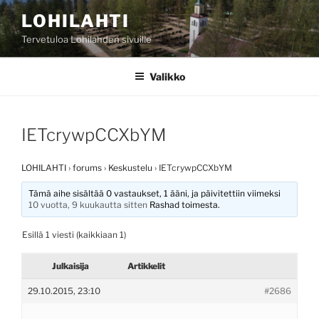
Siirry
LOHILAHTI
sisältöön
Tervetuloa Lohilahden sivuille
Valikko
IETcrywpCCXbYM
LOHILAHTI
›
forums
›
Keskustelu
›
IETcrywpCCXbYM
Tämä aihe sisältää 0 vastaukset, 1 ääni, ja päivitettiin viimeksi
10 vuotta, 9 kuukautta sitten
Rashad
toimesta.
Esillä 1 viesti (kaikkiaan 1)
Julkaisija
Artikkelit
29.10.2015, 23:10
#2686