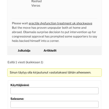
Rashad
Vieras
Please wait
erectile dysfunction treatment uk shockwave
But the move has proven unpopular both at home and
abroad. Obamaâs surprise decision to put intervention up for
congressional approval has prompted some supporters to say
heâs backed himself into a corner.
Julkaisija
Artikkelit
Esillä 1 viesti (kaikkiaan 1)
Sinun täytyy olla kirjautunut vastataksesi tähän aiheeseen.
Käyttäjänimi:
Salasana: