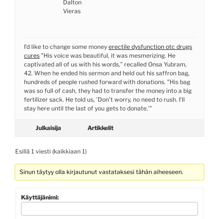
Dalton
Vieras
I’d like to change some money
erectile dysfunction otc drugs
cures
”His voice was beautiful, it was mesmerizing. He
captivated all of us with his words,” recalled Onsa Yubram,
42. When he ended his sermon and held out his saffron bag,
hundreds of people rushed forward with donations. ”His bag
was so full of cash, they had to transfer the money into a big
fertilizer sack. He told us, ’Don’t worry, no need to rush. I’ll
stay here until the last of you gets to donate.'”
Julkaisija
Artikkelit
Esillä 1 viesti (kaikkiaan 1)
Sinun täytyy olla kirjautunut vastataksesi tähän aiheeseen.
Käyttäjänimi: