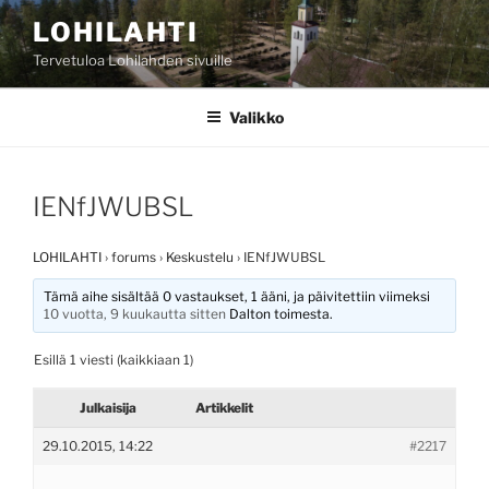
Siirry
LOHILAHTI
sisältöön
Tervetuloa Lohilahden sivuille
Valikko
IENfJWUBSL
LOHILAHTI
›
forums
›
Keskustelu
›
IENfJWUBSL
Tämä aihe sisältää 0 vastaukset, 1 ääni, ja päivitettiin viimeksi
10 vuotta, 9 kuukautta sitten
Dalton
toimesta.
Esillä 1 viesti (kaikkiaan 1)
Julkaisija
Artikkelit
29.10.2015, 14:22
#2217