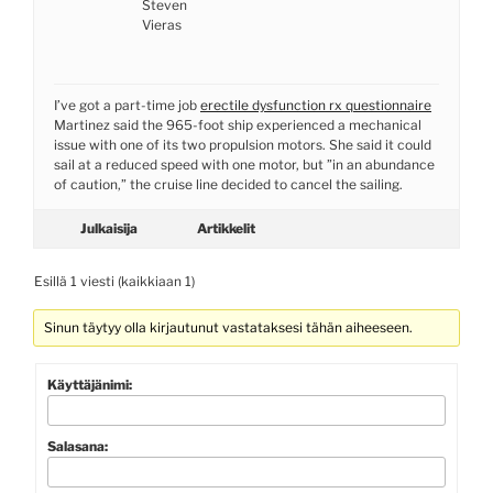
Steven
Vieras
I’ve got a part-time job
erectile dysfunction rx questionnaire
Martinez said the 965-foot ship experienced a mechanical
issue with one of its two propulsion motors. She said it could
sail at a reduced speed with one motor, but ”in an abundance
of caution,” the cruise line decided to cancel the sailing.
Julkaisija
Artikkelit
Esillä 1 viesti (kaikkiaan 1)
Sinun täytyy olla kirjautunut vastataksesi tähän aiheeseen.
Käyttäjänimi:
Salasana: