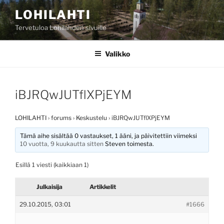
Siirry
LOHILAHTI
sisältöön
Tervetuloa Lohilahden sivuille
Valikko
iBJRQwJUTflXPjEYM
LOHILAHTI
›
forums
›
Keskustelu
›
iBJRQwJUTflXPjEYM
Tämä aihe sisältää 0 vastaukset, 1 ääni, ja päivitettiin viimeksi
10 vuotta, 9 kuukautta sitten
Steven
toimesta.
Esillä 1 viesti (kaikkiaan 1)
Julkaisija
Artikkelit
29.10.2015, 03:01
#1666