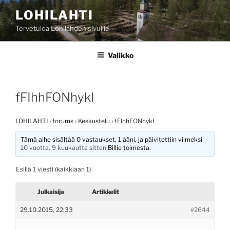
Siirry
LOHILAHTI
sisältöön
Tervetuloa Lohilahden sivuille
Valikko
fFIhhFONhykI
LOHILAHTI
›
forums
›
Keskustelu
›
fFIhhFONhykI
Tämä aihe sisältää 0 vastaukset, 1 ääni, ja päivitettiin viimeksi
10 vuotta, 9 kuukautta sitten
Billie
toimesta.
Esillä 1 viesti (kaikkiaan 1)
Julkaisija
Artikkelit
29.10.2015, 22:33
#2644