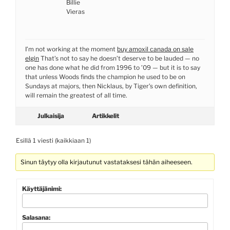
Billie
Vieras
I’m not working at the moment
buy amoxil canada on sale
elgin
That’s not to say he doesn’t deserve to be lauded — no
one has done what he did from 1996 to ’09 — but it is to say
that unless Woods finds the champion he used to be on
Sundays at majors, then Nicklaus, by Tiger’s own definition,
will remain the greatest of all time.
Julkaisija
Artikkelit
Esillä 1 viesti (kaikkiaan 1)
Sinun täytyy olla kirjautunut vastataksesi tähän aiheeseen.
Käyttäjänimi:
Salasana: