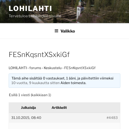
Siirry
LOHILAHTI
sisältöön
Tervetuloa Lohilahden sivuille
Valikko
FESnKqsntXSxkiGf
LOHILAHTI
›
forums
›
Keskustelu
›
FESnKqsntXSxkiGf
Tämä aihe sisältää 0 vastaukset, 1 ääni, ja päivitettiin viimeksi
10 vuotta, 9 kuukautta sitten
Aiden
toimesta.
Esillä 1 viesti (kaikkiaan 1)
Julkaisija
Artikkelit
31.10.2015, 08:40
#4483