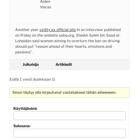
Aiden
Vieras
Another year
virility ex official site
In an interview published
on Friday on the website sabq.org, Sheikh Saleh bin Saad al-
Lohaidan said women aiming to overturn the ban on driving
should put ”reason ahead of their hearts, emotions and
passions”.
Julkaisija
Artikkelit
Esillä 1 viesti (kaikkiaan 1)
Sinun täytyy olla kirjautunut vastataksesi tähän aiheeseen.
Käyttäjänimi:
Salasana: