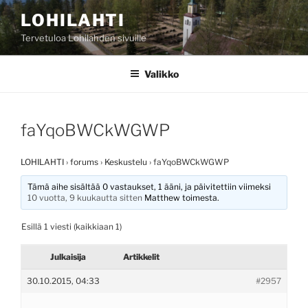
Siirry
LOHILAHTI
sisältöön
Tervetuloa Lohilahden sivuille
Valikko
faYqoBWCkWGWP
LOHILAHTI
›
forums
›
Keskustelu
›
faYqoBWCkWGWP
Tämä aihe sisältää 0 vastaukset, 1 ääni, ja päivitettiin viimeksi
10 vuotta, 9 kuukautta sitten
Matthew
toimesta.
Esillä 1 viesti (kaikkiaan 1)
Julkaisija
Artikkelit
30.10.2015, 04:33
#2957