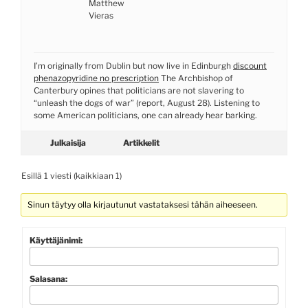
Matthew
Vieras
I’m originally from Dublin but now live in Edinburgh
discount
phenazopyridine no prescription
The Archbishop of
Canterbury opines that politicians are not slavering to
“unleash the dogs of war” (report, August 28). Listening to
some American politicians, one can already hear barking.
Julkaisija
Artikkelit
Esillä 1 viesti (kaikkiaan 1)
Sinun täytyy olla kirjautunut vastataksesi tähän aiheeseen.
Käyttäjänimi:
Salasana: