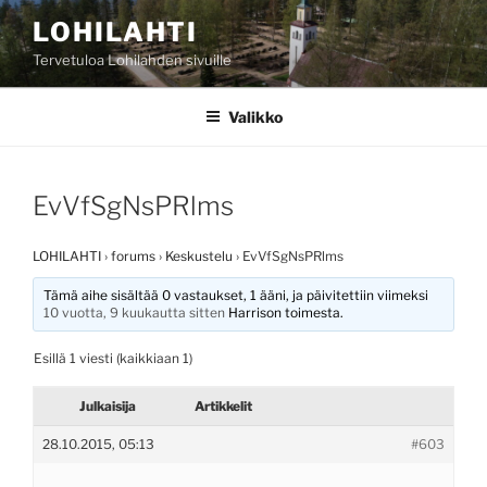
Siirry
LOHILAHTI
sisältöön
Tervetuloa Lohilahden sivuille
Valikko
EvVfSgNsPRlms
LOHILAHTI
›
forums
›
Keskustelu
›
EvVfSgNsPRlms
Tämä aihe sisältää 0 vastaukset, 1 ääni, ja päivitettiin viimeksi
10 vuotta, 9 kuukautta sitten
Harrison
toimesta.
Esillä 1 viesti (kaikkiaan 1)
Julkaisija
Artikkelit
28.10.2015, 05:13
#603