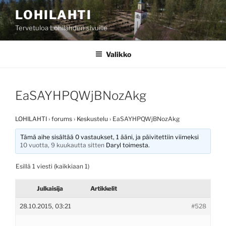
Siirry
LOHILAHTI
sisältöön
Tervetuloa Lohilahden sivuille
Valikko
EaSAYHPQWjBNozAkg
LOHILAHTI
›
forums
›
Keskustelu
›
EaSAYHPQWjBNozAkg
Tämä aihe sisältää 0 vastaukset, 1 ääni, ja päivitettiin viimeksi
10 vuotta, 9 kuukautta sitten
Daryl
toimesta.
Esillä 1 viesti (kaikkiaan 1)
Julkaisija
Artikkelit
28.10.2015, 03:21
#528