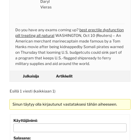
Daryl
Vieras
Do you have any exams coming up?
best erectile dysfunction
pill treating all natural
WASHINGTON, Oct 10 (Reuters) – An
American merchant marinecaptain made famous by a Tom
Hanks movie after being kidnappedby Somali pirates warned
on Thursday that looming U.S. budgetcuts could sink part of
a program that keeps U.S.-flagged shipsready to ferry
military supplies and aid around the world.
Julkaisija
Artikkelit
Esillä 1 viesti (kaikkiaan 1)
Sinun täytyy olla kirjautunut vastataksesi tähän aiheeseen.
Käyttäjänimi:
Salasana: