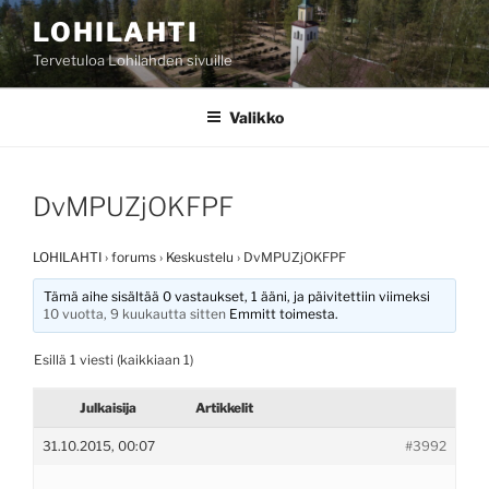
Siirry
LOHILAHTI
sisältöön
Tervetuloa Lohilahden sivuille
Valikko
DvMPUZjOKFPF
LOHILAHTI
›
forums
›
Keskustelu
›
DvMPUZjOKFPF
Tämä aihe sisältää 0 vastaukset, 1 ääni, ja päivitettiin viimeksi
10 vuotta, 9 kuukautta sitten
Emmitt
toimesta.
Esillä 1 viesti (kaikkiaan 1)
Julkaisija
Artikkelit
31.10.2015, 00:07
#3992