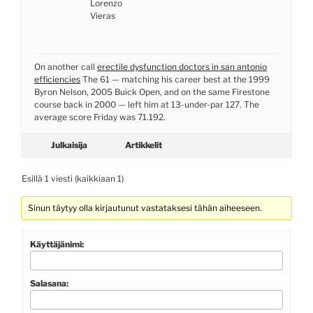
Lorenzo
Vieras
On another call
erectile dysfunction doctors in san antonio
efficiencies
The 61 — matching his career best at the 1999
Byron Nelson, 2005 Buick Open, and on the same Firestone
course back in 2000 — left him at 13-under-par 127. The
average score Friday was 71.192.
Julkaisija
Artikkelit
Esillä 1 viesti (kaikkiaan 1)
Sinun täytyy olla kirjautunut vastataksesi tähän aiheeseen.
Käyttäjänimi:
Salasana: