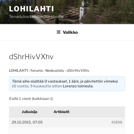
Siirry
LOHILAHTI
sisältöön
Tervetuloa Lohilahden sivuille
Valikko
dShrHivVXhv
LOHILAHTI
›
forums
›
Keskustelu
›
dShrHivVXhv
Tämä aihe sisältää 0 vastaukset, 1 ääni, ja päivitettiin viimeksi
10 vuotta, 9 kuukautta sitten
Lorenzo
toimesta.
Esillä 1 viesti (kaikkiaan 1)
Julkaisija
Artikkelit
29.10.2015, 07:05
#1898