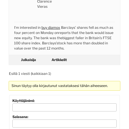
Clarence
Vieras
I’m interested in
buy diamox
Barclays’ shares fell as much as
four percent on Monday onreports that the bank would issue
new equity. The bank was thebiggest faller in Britain’s FTSE
100 share index. Barclays’stock has more than doubled in
value over the past 12 months.
Julkaisija
Artikkelit
Esillä 1 viesti (kaikkiaan 1)
Sinun täytyy olla kirjautunut vastataksesi tähän aiheeseen.
Käyttäjänimi:
Salasana: