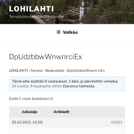
Siirry
LOHILAHTI
sisältöön
Tervetuloa Lohilahden sivuille
Valikko
DpUdzbbwWnwnrciEx
LOHILAHTI
›
forums
›
Keskustelu
›
DpUdzbbwWnwnrciEx
Tämä aihe sisältää 0 vastaukset, 1 ääni, ja päivitettiin viimeksi
10 vuotta, 9 kuukautta sitten
Clarence
toimesta.
Esillä 1 viesti (kaikkiaan 1)
Julkaisija
Artikkelit
29.10.2015, 10:58
#2083