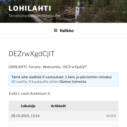
Siirry
LOHILAHTI
sisältöön
Tervetuloa Lohilahden sivuille
Valikko
DEZrwXgdCjlT
LOHILAHTI
›
forums
›
Keskustelu
›
DEZrwXgdCjlT
Tämä aihe sisältää 0 vastaukset, 1 ääni, ja päivitettiin viimeksi
10 vuotta, 9 kuukautta sitten
Gianna
toimesta.
Esillä 1 viesti (kaikkiaan 1)
Julkaisija
Artikkelit
28.10.2015, 13:14
#1010