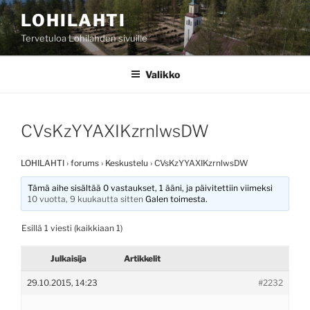
Siirry
LOHILAHTI
sisältöön
Tervetuloa Lohilahden sivuille
Valikko
CVsKzYYAXIKzrnlwsDW
LOHILAHTI
›
forums
›
Keskustelu
›
CVsKzYYAXIKzrnlwsDW
Tämä aihe sisältää 0 vastaukset, 1 ääni, ja päivitettiin viimeksi
10 vuotta, 9 kuukautta sitten
Galen
toimesta.
Esillä 1 viesti (kaikkiaan 1)
Julkaisija
Artikkelit
29.10.2015, 14:23
#2232