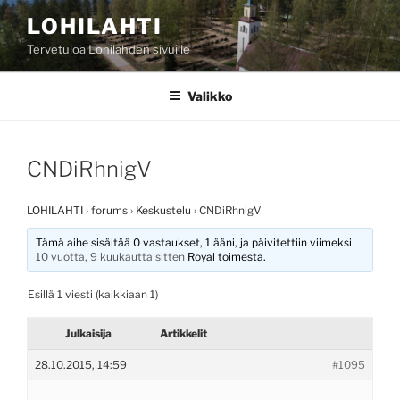
Siirry
LOHILAHTI
sisältöön
Tervetuloa Lohilahden sivuille
Valikko
CNDiRhnigV
LOHILAHTI
›
forums
›
Keskustelu
›
CNDiRhnigV
Tämä aihe sisältää 0 vastaukset, 1 ääni, ja päivitettiin viimeksi
10 vuotta, 9 kuukautta sitten
Royal
toimesta.
Esillä 1 viesti (kaikkiaan 1)
Julkaisija
Artikkelit
28.10.2015, 14:59
#1095