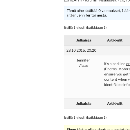
LOHILAHTI
›
forums
›
Keskustelu
›
ciQYD
Tämä aihe sisältää 0 vastaukset, 1 ääni
sitten
Jennifer
toimesta.
Esillä 1 viesti (kaikkiaan 1)
Julkaisija
Artikkelit
28.10.2015, 20:20
Jennifer
It’s a bad line
or
Vieras
(Photos, Motors
ensure you get 
content when yo
identifiable inf
Julkaisija
Artikkelit
Esillä 1 viesti (kaikkiaan 1)
Sinun täytyy olla kirjautunut vastatak