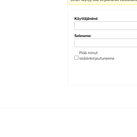
Käyttäjänimi:
Salasana:
Pidä minut
sisäänkirjautuneena