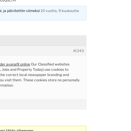
OJQiJLYH
, ja päivitettiin viimeksi
10 vuotta, 9 kuukautta
#1343
der avanafil online
Our Classified websites
, Jobs and Property Today) use cookies to
the correct local newspaper branding and
u visit them. These cookies store no personally
ormation.
sesi tähän aiheeseen.