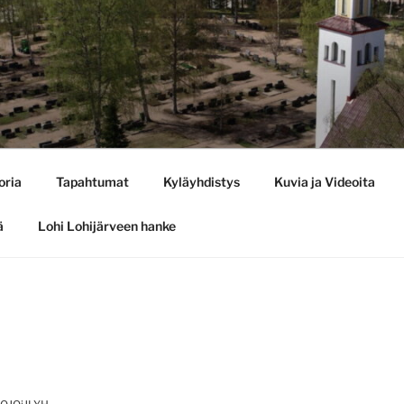
oria
Tapahtumat
Kyläyhdistys
Kuvia ja Videoita
ä
Lohi Lohijärveen hanke