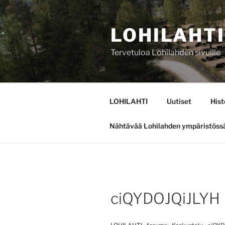
Siirry
sisältöön
LOHILAHTI
Tervetuloa Lohilahden sivuille
LOHILAHTI
Uutiset
Hist
Nähtävää Lohilahden ympäristöss
ciQYDOJQiJLYH