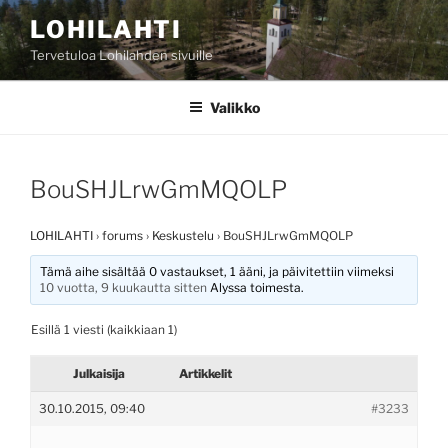
Siirry
LOHILAHTI
sisältöön
Tervetuloa Lohilahden sivuille
Valikko
BouSHJLrwGmMQOLP
LOHILAHTI
›
forums
›
Keskustelu
›
BouSHJLrwGmMQOLP
Tämä aihe sisältää 0 vastaukset, 1 ääni, ja päivitettiin viimeksi
10 vuotta, 9 kuukautta sitten
Alyssa
toimesta.
Esillä 1 viesti (kaikkiaan 1)
Julkaisija
Artikkelit
30.10.2015, 09:40
#3233