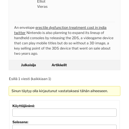
Elliot
Vieras
An envelope
erectile dysfunction treatment cost in india
twitter
Nintendo is also planning to expand its lineup of
handheld consoles by releasing the 2DS, a videogame device
that can play mobile titles but do so without a 3D image, a
key selling point of the 3DS device that went on sale about
two years ago.
Julkaisija
Artikkelit
Esillä 1 viesti (kaikkiaan 1)
Sinun täytyy olla kirjautunut vastataksesi tähän aiheeseen.
Käyttäjänimi:
Salasana: