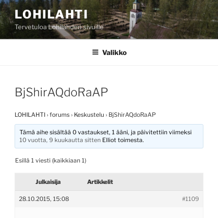
Siirry
LOHILAHTI
sisältöön
Tervetuloa Lohilahden sivuille
Valikko
BjShirAQdoRaAP
LOHILAHTI
›
forums
›
Keskustelu
›
BjShirAQdoRaAP
Tämä aihe sisältää 0 vastaukset, 1 ääni, ja päivitettiin viimeksi
10 vuotta, 9 kuukautta sitten
Elliot
toimesta.
Esillä 1 viesti (kaikkiaan 1)
Julkaisija
Artikkelit
28.10.2015, 15:08
#1109