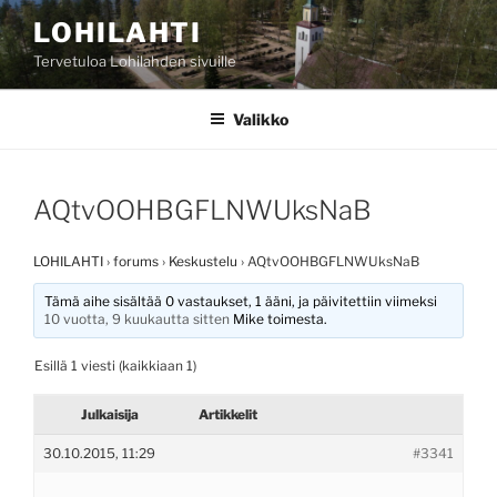
Siirry
LOHILAHTI
sisältöön
Tervetuloa Lohilahden sivuille
Valikko
AQtvOOHBGFLNWUksNaB
LOHILAHTI
›
forums
›
Keskustelu
›
AQtvOOHBGFLNWUksNaB
Tämä aihe sisältää 0 vastaukset, 1 ääni, ja päivitettiin viimeksi
10 vuotta, 9 kuukautta sitten
Mike
toimesta.
Esillä 1 viesti (kaikkiaan 1)
Julkaisija
Artikkelit
30.10.2015, 11:29
#3341