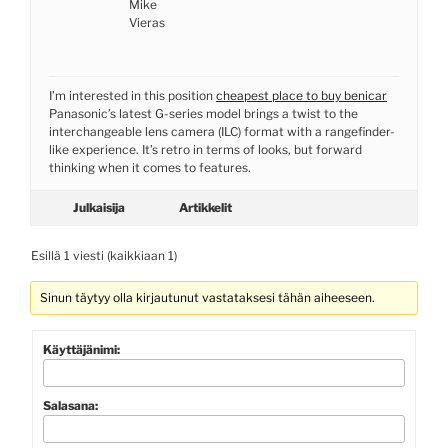
Mike
Vieras
I’m interested in this position
cheapest place to buy benicar
Panasonic’s latest G-series model brings a twist to the
interchangeable lens camera (ILC) format with a rangefinder-
like experience. It’s retro in terms of looks, but forward
thinking when it comes to features.
Julkaisija
Artikkelit
Esillä 1 viesti (kaikkiaan 1)
Sinun täytyy olla kirjautunut vastataksesi tähän aiheeseen.
Käyttäjänimi:
Salasana: