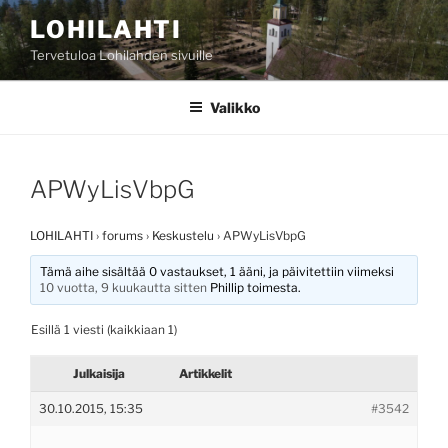
Siirry
LOHILAHTI
sisältöön
Tervetuloa Lohilahden sivuille
Valikko
APWyLisVbpG
LOHILAHTI
›
forums
›
Keskustelu
›
APWyLisVbpG
Tämä aihe sisältää 0 vastaukset, 1 ääni, ja päivitettiin viimeksi
10 vuotta, 9 kuukautta sitten
Phillip
toimesta.
Esillä 1 viesti (kaikkiaan 1)
Julkaisija
Artikkelit
30.10.2015, 15:35
#3542