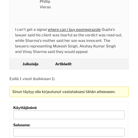
Phillip
Vieras
I can’t get a signal
where can i buy esomeprazole
Gupta’s
lawyer said his client was tearful as the verdict was read out,
while Sharma’s mother said her son was innocent. The
lawyers representing Mukesh Singh, Akshay Kumar Singh
and Vinay Sharma said they would appeal.
Julkaisija
Artikkelit
Esillä 1 viesti (kaikkiaan 1)
Sinun täytyy olla kirjautunut vastataksesi tähän aiheeseen.
Käyttäjänimi:
Salasana: