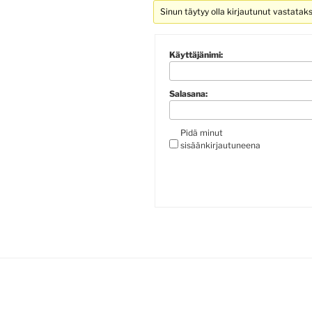
Sinun täytyy olla kirjautunut vastatak
Käyttäjänimi:
Salasana:
Pidä minut
sisäänkirjautuneena