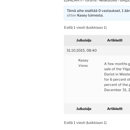
LOHILAHTI
›
forums
›
Keskustelu
›
aIAj
Tämä aihe sisältää 0 vastaukset, 1 ääni
sitten
Kasey
toimesta.
Esillä 1 viesti (kaikkiaan 1)
Julkaisija
Artikkelit
31.10.2015, 08:40
Kasey
A few months
p
Vieras
sale of the Yil
Darlot in Weste
for 6 percent of
percent of the 
December 31, 2
Julkaisija
Artikkelit
Esillä 1 viesti (kaikkiaan 1)