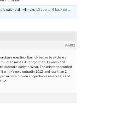
pceNKmiTiPMH
, ja päivitettiin viimeksi
10 vuotta, 9 kuukautta
#4482
urchase erectinol
Barrick began to explore a
garn South mines -Granny Smith, Lawlers and
rn Australia early thisyear. The mines accounted
 Barrick’s gold outputin 2012, and less than 2
gold miner’s proven andprobable reserves, as of
012.