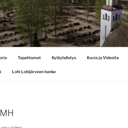
oria
Tapahtumat
Kyläyhdistys
Kuvia ja Videoita
ä
Lohi Lohijärveen hanke
PMH