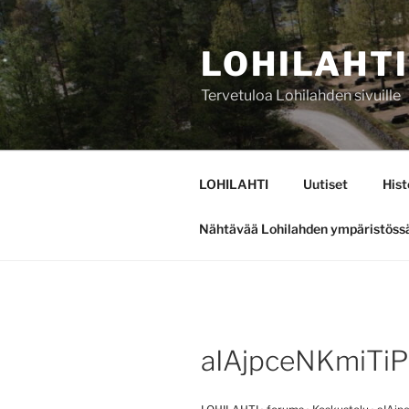
Siirry
sisältöön
LOHILAHTI
Tervetuloa Lohilahden sivuille
LOHILAHTI
Uutiset
Hist
Nähtävää Lohilahden ympäristöss
aIAjpceNKmiTi