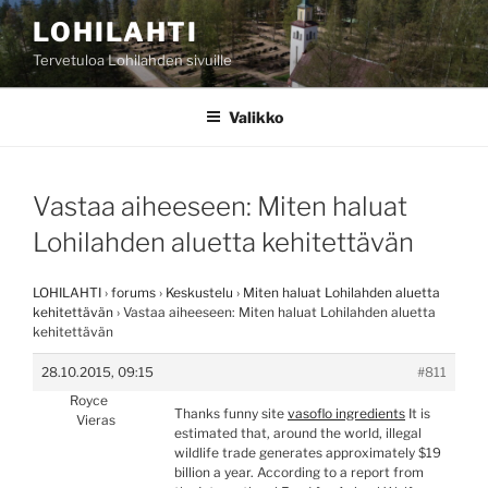
Siirry
LOHILAHTI
sisältöön
Tervetuloa Lohilahden sivuille
Valikko
Vastaa aiheeseen: Miten haluat
Lohilahden aluetta kehitettävän
LOHILAHTI
›
forums
›
Keskustelu
›
Miten haluat Lohilahden aluetta
kehitettävän
›
Vastaa aiheeseen: Miten haluat Lohilahden aluetta
kehitettävän
28.10.2015, 09:15
#811
Royce
Thanks funny site
vasoflo ingredients
It is
Vieras
estimated that, around the world, illegal
wildlife trade generates approximately $19
billion a year. According to a report from