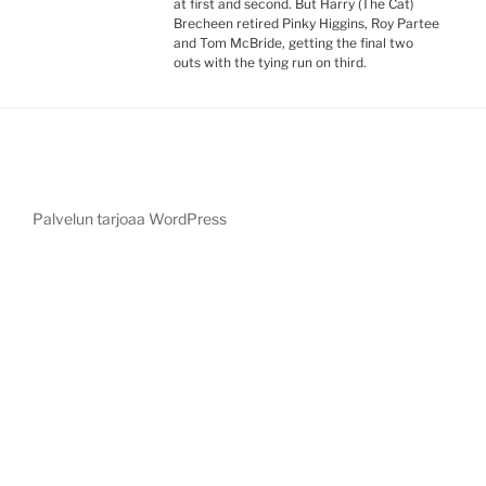
at first and second. But Harry (The Cat)
Brecheen retired Pinky Higgins, Roy Partee
and Tom McBride, getting the final two
outs with the tying run on third.
Palvelun tarjoaa WordPress