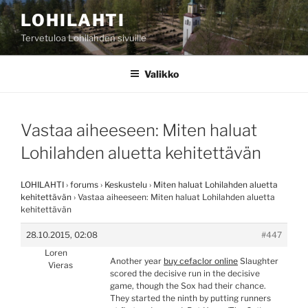
Siirry
LOHILAHTI
sisältöön
Tervetuloa Lohilahden sivuille
Valikko
Vastaa aiheeseen: Miten haluat
Lohilahden aluetta kehitettävän
LOHILAHTI
›
forums
›
Keskustelu
›
Miten haluat Lohilahden aluetta
kehitettävän
›
Vastaa aiheeseen: Miten haluat Lohilahden aluetta
kehitettävän
28.10.2015, 02:08
#447
Loren
Another year
buy cefaclor online
Slaughter
Vieras
scored the decisive run in the decisive
game, though the Sox had their chance.
They started the ninth by putting runners