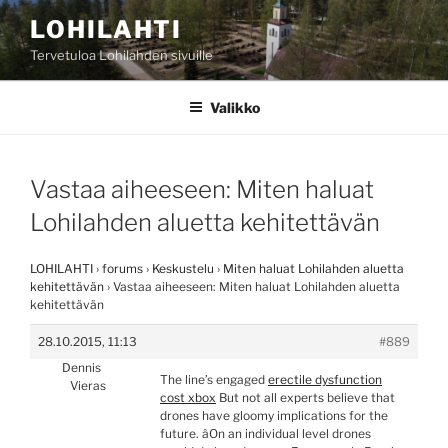
Siirry
LOHILAHTI
sisältöön
Tervetuloa Lohilahden sivuille
Valikko
Vastaa aiheeseen: Miten haluat
Lohilahden aluetta kehitettävän
LOHILAHTI
›
forums
›
Keskustelu
›
Miten haluat Lohilahden aluetta
kehitettävän
›
Vastaa aiheeseen: Miten haluat Lohilahden aluetta
kehitettävän
28.10.2015, 11:13
#889
Dennis
The line’s engaged
erectile dysfunction
Vieras
cost xbox
But not all experts believe that
drones have gloomy implications for the
future. âOn an individual level drones