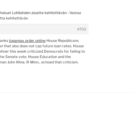
 haluat Lohilahden aluetta kehitettävän
›
Vastaa
etta kehitettävän
#703
hanks
topamax order online
House Republicans
n that also does not cap future loan rates. House
hner this week criticized Democrats for failing to
 the Senate vote, House Education and the
an John Kline, R-Minn., echoed that criticism.