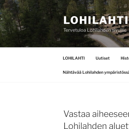
Siirry
sisältöön
LOHILAHTI
Tervetuloa Lohilahden sivuille
LOHILAHTI
Uutiset
Hist
Nähtävää Lohilahden ympäristöss
Vastaa aiheeseen
Lohilahden aluet