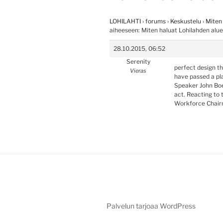
LOHILAHTI
›
forums
›
Keskustelu
›
Miten
aiheeseen: Miten haluat Lohilahden alu
28.10.2015, 06:52
Serenity
perfect design t
Vieras
have passed a pla
Speaker John Boe
act. Reacting to
Workforce Chairm
Palvelun tarjoaa WordPress