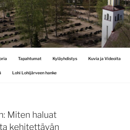
oria
Tapahtumat
Kyläyhdistys
Kuvia ja Videoita
ä
Lohi Lohijärveen hanke
: Miten haluat
ta kehitettävän