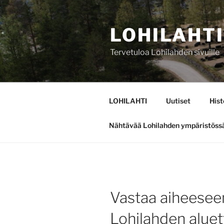
Siirry
sisältöön
LOHILAHTI
Tervetuloa Lohilahden sivuille
LOHILAHTI
Uutiset
Hist
Nähtävää Lohilahden ympäristöss
Vastaa aiheeseen
Lohilahden aluet