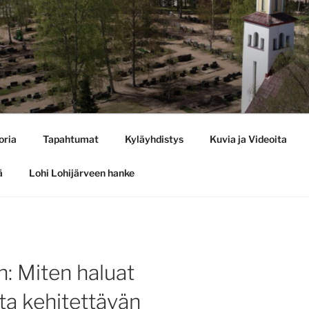
oria
Tapahtumat
Kyläyhdistys
Kuvia ja Videoita
ä
Lohi Lohijärveen hanke
: Miten haluat
ta kehitettävän