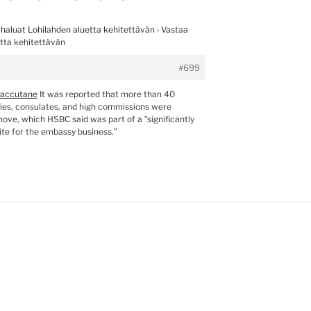
 haluat Lohilahden aluetta kehitettävän
›
Vastaa
etta kehitettävän
#699
oaccutane
It was reported that more than 40
ies, consulates, and high commissions were
ove, which HSBC said was part of a ”significantly
ite for the embassy business.”