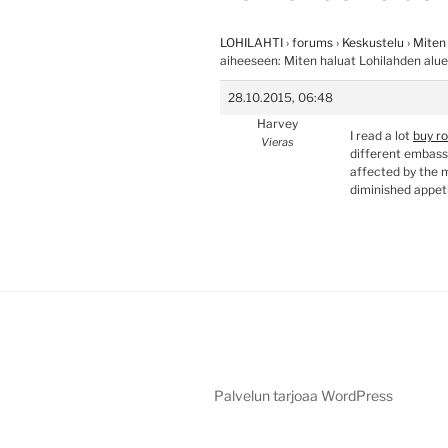
LOHILAHTI
›
forums
›
Keskustelu
›
Miten
aiheeseen: Miten haluat Lohilahden alu
28.10.2015, 06:48
Harvey
I read a lot
buy r
Vieras
different embass
affected by the m
diminished appet
Palvelun tarjoaa WordPress