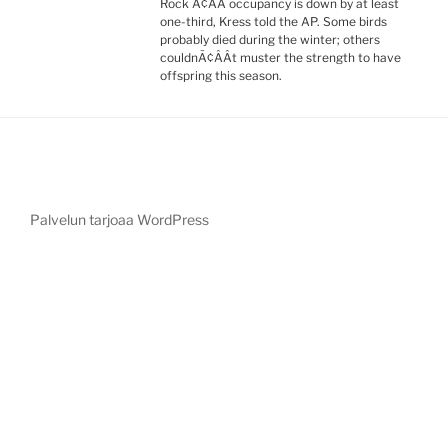
Rock Ã¢ÂÂ occupancy is down by at least
one-third, Kress told the AP. Some birds
probably died during the winter; others
couldnÃ¢ÂÂt muster the strength to have
offspring this season.
Palvelun tarjoaa WordPress