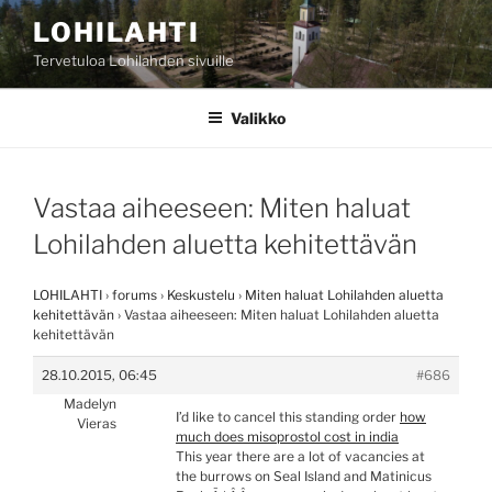
Siirry
LOHILAHTI
sisältöön
Tervetuloa Lohilahden sivuille
Valikko
Vastaa aiheeseen: Miten haluat
Lohilahden aluetta kehitettävän
LOHILAHTI
›
forums
›
Keskustelu
›
Miten haluat Lohilahden aluetta
kehitettävän
›
Vastaa aiheeseen: Miten haluat Lohilahden aluetta
kehitettävän
28.10.2015, 06:45
#686
Madelyn
I’d like to cancel this standing order
how
Vieras
much does misoprostol cost in india
This year there are a lot of vacancies at
the burrows on Seal Island and Matinicus