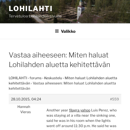
Siirry
LOHILAHTI
sisältöön
Tervetuloa Lohilahden sivuille
Valikko
Vastaa aiheeseen: Miten haluat
Lohilahden aluetta kehitettävän
LOHILAHTI
›
forums
›
Keskustelu
›
Miten haluat Lohilahden aluetta
kehitettävän
›
Vastaa aiheeseen: Miten haluat Lohilahden aluetta
kehitettävän
28.10.2015, 04:24
#559
Hannah
Another year
filagra yahoo
Luis Perez, who
Vieras
was staying at a villa near the sinking one,
said he was in his room when the lights
went off around 11:30 p.m. He said he was