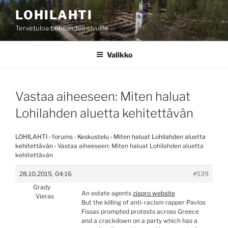
Siirry
LOHILAHTI
sisältöön
Tervetuloa Lohilahden sivuille
Valikko
Vastaa aiheeseen: Miten haluat
Lohilahden aluetta kehitettävän
LOHILAHTI
›
forums
›
Keskustelu
›
Miten haluat Lohilahden aluetta
kehitettävän
›
Vastaa aiheeseen: Miten haluat Lohilahden aluetta
kehitettävän
28.10.2015, 04:16
#539
Grady
An estate agents
ziapro website
Vieras
But the killing of anti-racism rapper Pavlos
Fissas prompted protests across Greece
and a crackdown on a party which has a