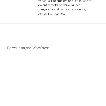
swastika-like emblem and is accused of
violent attacks on dark-skinned
immigrants and political opponents,
something it denies.
Palvelun tarjoaa WordPress