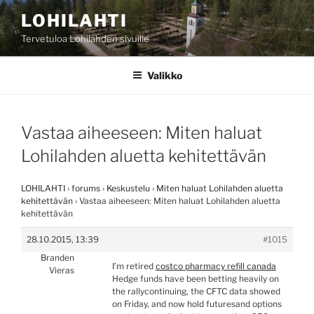
Siirry
LOHILAHTI
sisältöön
Tervetuloa Lohilahden sivuille
Valikko
Vastaa aiheeseen: Miten haluat
Lohilahden aluetta kehitettävän
LOHILAHTI
›
forums
›
Keskustelu
›
Miten haluat Lohilahden aluetta
kehitettävän
›
Vastaa aiheeseen: Miten haluat Lohilahden aluetta
kehitettävän
28.10.2015, 13:39
#1015
Branden
I’m retired
costco pharmacy refill canada
Vieras
Hedge funds have been betting heavily on
the rallycontinuing, the CFTC data showed
on Friday, and now hold futuresand options