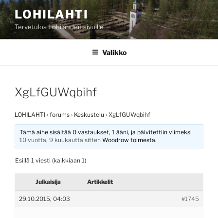
Siirry
LOHILAHTI
sisältöön
Tervetuloa Lohilahden sivuille
Valikko
XgLfGUWqbihf
LOHILAHTI
›
forums
›
Keskustelu
›
XgLfGUWqbihf
Tämä aihe sisältää 0 vastaukset, 1 ääni, ja päivitettiin viimeksi
10 vuotta, 9 kuukautta sitten
Woodrow
toimesta.
Esillä 1 viesti (kaikkiaan 1)
Julkaisija
Artikkelit
29.10.2015, 04:03
#1745