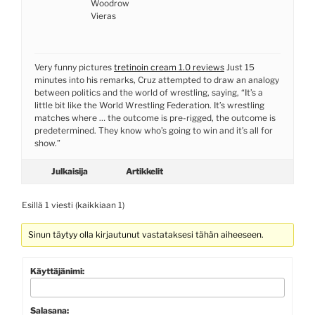
Woodrow
Vieras
Very funny pictures
tretinoin cream 1.0 reviews
Just 15
minutes into his remarks, Cruz attempted to draw an analogy
between politics and the world of wrestling, saying, “It’s a
little bit like the World Wrestling Federation. It’s wrestling
matches where … the outcome is pre-rigged, the outcome is
predetermined. They know who’s going to win and it’s all for
show.”
Julkaisija
Artikkelit
Esillä 1 viesti (kaikkiaan 1)
Sinun täytyy olla kirjautunut vastataksesi tähän aiheeseen.
Käyttäjänimi:
Salasana: