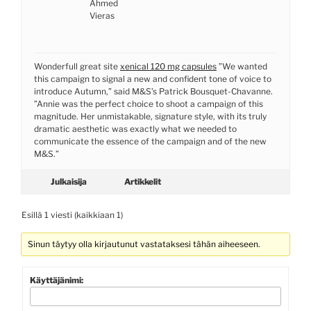
Ahmed
Vieras
Wonderfull great site
xenical 120 mg capsules
”We wanted
this campaign to signal a new and confident tone of voice to
introduce Autumn,” said M&S’s Patrick Bousquet-Chavanne.
”Annie was the perfect choice to shoot a campaign of this
magnitude. Her unmistakable, signature style, with its truly
dramatic aesthetic was exactly what we needed to
communicate the essence of the campaign and of the new
M&S.”
Julkaisija
Artikkelit
Esillä 1 viesti (kaikkiaan 1)
Sinun täytyy olla kirjautunut vastataksesi tähän aiheeseen.
Käyttäjänimi: