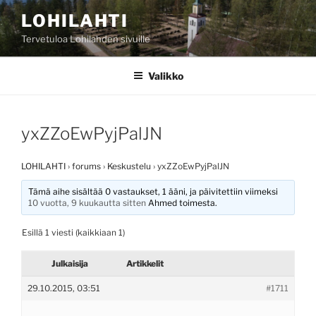
Siirry
LOHILAHTI
sisältöön
Tervetuloa Lohilahden sivuille
Valikko
yxZZoEwPyjPalJN
LOHILAHTI
›
forums
›
Keskustelu
›
yxZZoEwPyjPalJN
Tämä aihe sisältää 0 vastaukset, 1 ääni, ja päivitettiin viimeksi
10 vuotta, 9 kuukautta sitten
Ahmed
toimesta.
Esillä 1 viesti (kaikkiaan 1)
Julkaisija
Artikkelit
29.10.2015, 03:51
#1711